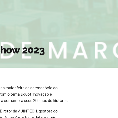
show 2023
 na maior feira de agronegócio do
Com o tema &quot;Inovação e
ira comemora seus 20 anos de história.
o Diretor da AJINTECH, gestora do
is, Vice-Prefeito de Jataí e João