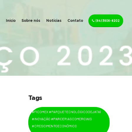
(64) 3606-8202
Início
Sobre nós
Notícias
Contato
Tags
#FICOMEX #PARQUETECNOLÓGICODEJATAÍ
#INOVAÇÃO #PARCERIASCOMERCIAIS
#CRESCIMENTOECONÔMICO