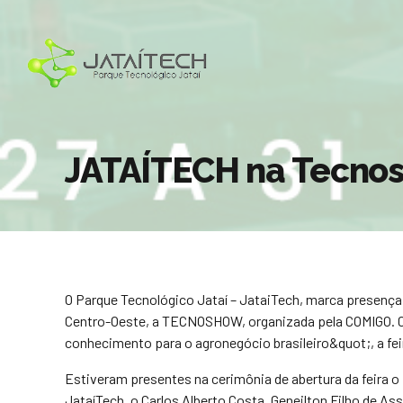
JATAÍTECH na Tecno
O Parque Tecnológico Jataí – JataiTech, marca presença
Centro-Oeste, a TECNOSHOW, organizada pela COMIGO. 
conhecimento para o agronegócio brasileiro&quot;, a fe
Estiveram presentes na cerimônia de abertura da feira 
JataíTech, o Carlos Alberto Costa, Geneilton Filho de Ass