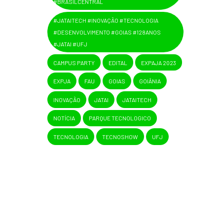
#BRASILCENTRAL
#JATAITECH #INOVAÇÃO #TECNOLOGIA
#DESENVOLVIMENTO #GOIAS #128ANOS
#JATAI #UFJ
CAMPUS PARTY
EDITAL
EXPAJA 2023
EXPJA
FAU
GOIAS
GOIÂNIA
INOVAÇÃO
JATAI
JATAITECH
NOTÍCIA
PARQUE TECNOLOGICO
TECNOLOGIA
TECNOSHOW
UFJ