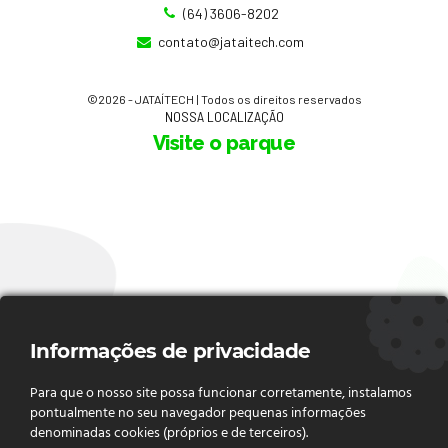
(64) 3606-8202
contato@jataitech.com
©
2026
- JATAÍTECH | Todos os direitos reservados
NOSSA LOCALIZAÇÃO
Visite o parque
Informações de privacidade
Para que o nosso site possa funcionar corretamente, instalamos
pontualmente no seu navegador pequenas informações
denominadas cookies (próprios e de terceiros).
FIQUE POR DENTRO