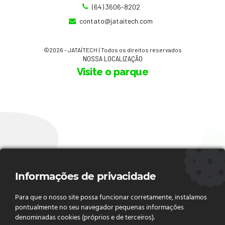
(64) 3606-8202
contato@jataitech.com
©
2026
- JATAÍTECH | Todos os direitos reservados
NOSSA LOCALIZAÇÃO
Visite o parque
Informações de privacidade
Para que o nosso site possa funcionar corretamente, instalamos
pontualmente no seu navegador pequenas informações
denominadas cookies (próprios e de terceiros).
FIQUE POR DENTRO